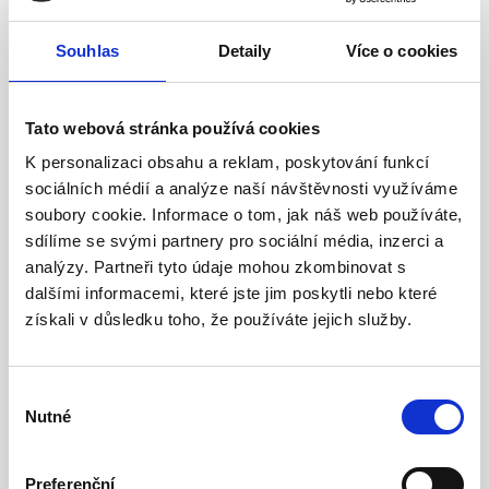
DIČ:
CZ27801659
Souhlas
Detaily
Více o cookies
Personální oddělení
Růžičková Andrea
Human Resources
Tato webová stránka používá cookies
E-mail:
ruzickova@hyundai-
K personalizaci obsahu a reklam, poskytování funkcí
steel.com
sociálních médií a analýze naší návštěvnosti využíváme
soubory cookie. Informace o tom, jak náš web používáte,
sdílíme se svými partnery pro sociální média, inzerci a
Oddělení prodeje
analýzy. Partneři tyto údaje mohou zkombinovat s
dalšími informacemi, které jste jim poskytli nebo které
Divín Richard
Sales Manager
získali v důsledku toho, že používáte jejich služby.
E-mail:
divin@hyundai-
steel.com
Výběr
Nutné
souhlasu
Preferenční